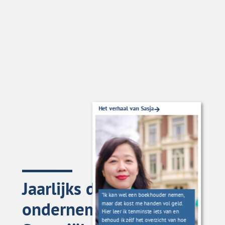
Het verhaal van Sasja
Jaarlijks duizenden
“Ik kan wel een boekhouder nemen,
ondernemers in
maar dat kost me handen vol geld.
Hier leer ik tenminste iets van en
behoud ik zélf het overzicht van hoe