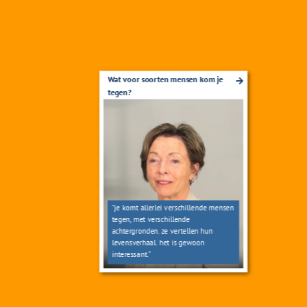
Wat voor soorten mensen kom je
tegen?
“je komt allerlei verschillende mensen
tegen, met verschillende
achtergronden. ze vertellen hun
levensverhaal. het is gewoon
interessant.”