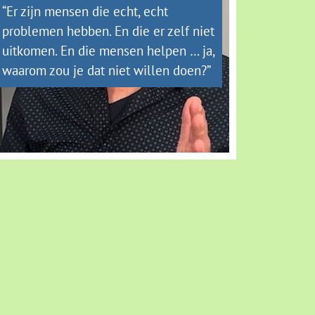
“Er zijn mensen die echt, echt
problemen hebben. En die er zelf niet
uitkomen. En die mensen helpen … ja,
waarom zou je dat niet willen doen?”