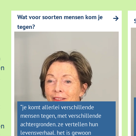
Wat voor soorten mensen kom je
tegen?
 
n 
 
 
“je komt allerlei verschillende
mensen tegen, met verschillende
achtergronden. ze vertellen hun
n 
levensverhaal. het is gewoon
 