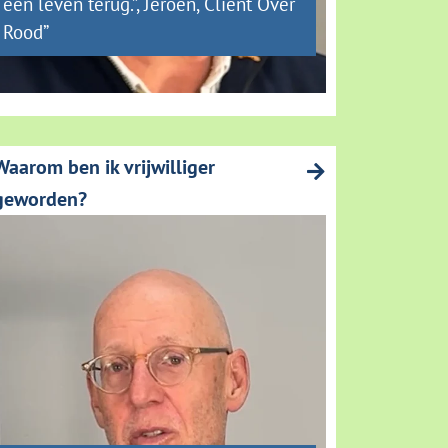
een leven terug.”, Jeroen, Client Over
Rood”
Waarom ben ik vrijwilliger
geworden?