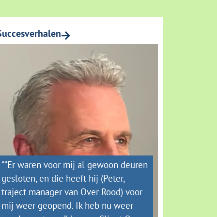
Succesverhalen
““Er waren voor mij al gewoon deuren
gesloten, en die heeft hij (Peter,
traject manager van Over Rood) voor
mij weer geopend. Ik heb nu weer