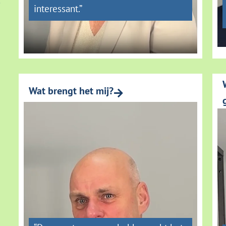
interessant.”
Wat brengt het mij?