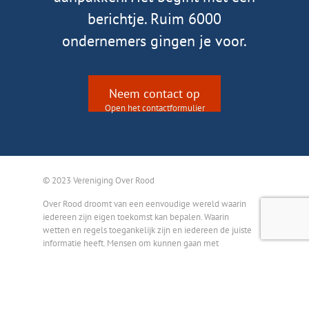
berichtje. Ruim 6000
ondernemers gingen je voor.
Neem contact op
Open het contactformulier
© 2023 Vereniging Over Rood
Over Rood droomt van een eenvoudige wereld waarin
iedereen zijn eigen toekomst kan bepalen. Waarin
wetten en regels toegankelijk zijn en iedereen de juiste
informatie heeft. Mensen om kunnen gaan met
tegenslagen. En elkaar helpen die te overwinnen. Zodat
niemand buiten spel komt te staan.
PARTNERS