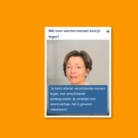
Wat voor soorten mensen kom je
tegen?
“je komt allerlei verschillende mensen
tegen, met verschillende
achtergronden. ze vertellen hun
levensverhaal. het is gewoon
interessant.”