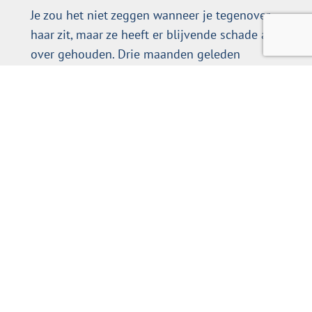
Je zou het niet zeggen wanneer je tegenover
haar zit, maar ze heeft er blijvende schade aan
over gehouden. Drie maanden geleden
overviel dit infarct haar en sindsdien heeft ze
verminderd zicht en kan ze zich nauwelijks
nog focussen op wat ze ziet. En dat terwijl ze
een belangrijke administratieve functie
vervult voor haar zoon die is gestart als
ZZP’er. Een klus die haar steeds meer moeite
kost, maar die ze weigert naast zich neer te
leggen.
Impulsief gestart als ZZP’er
De zoon van Marloes werkt zich te pletter.
Acht jaar geleden begon hij vrij impulsief als