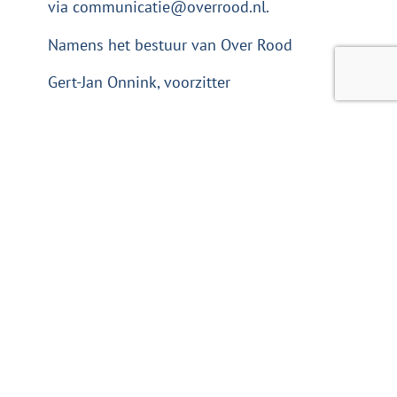
via
communicatie@overrood.nl
.
Namens het bestuur van Over Rood
Gert-Jan Onnink, voorzitter
SARAH IMMING IN GESPREK MET JAN DE KONING VAN LINK050
OVER ROOD GAAT SAMENWERKING AAN MET ASQIN
Kom nu in actie
Over Rood helpt. We staan je bij
zodat je zelf je problemen kunt
aanpakken. Het begint met een
berichtje. Ruim 6000
ondernemers gingen je voor.