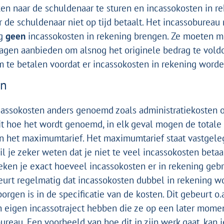
en naar de schuldenaar te sturen en incassokosten in re
de schuldenaar niet op tijd betaalt. Het incassobureau 
ng
geen
incassokosten in rekening brengen. Ze moeten m
agen aanbieden om alsnog het originele bedrag te voldo
te betalen voordat er incassokosten in rekening worde
en
assokosten anders genoemd zoals administratiekosten o
it hoe het wordt genoemd, in elk geval mogen de totale
an het maximumtarief. Het maximumtarief staat vastgele
il je zeker weten dat je niet te veel incassokosten betaa
ken je exact hoeveel incassokosten er in rekening ge
urt regelmatig dat incassokosten dubbel in rekening w
orgen is in de specificatie van de kosten. Dit gebeurt o.a
n eigen incassotraject hebben die ze op een later mome
ureau. Een voorbeeld van hoe dit in zijn werk gaat, kan 