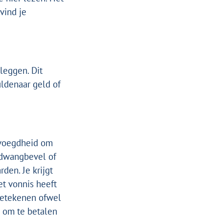
vind je
leggen. Dit
uldenaar geld of
evoegdheid om
 dwangbevel of
den. Je krijgt
et vonnis heeft
betekenen ofwel
d om te betalen