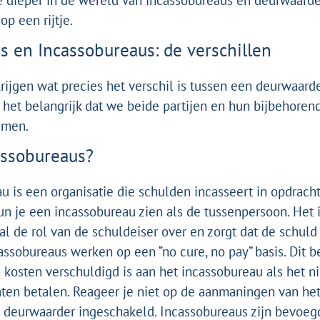
e dieper in de wereld van incassobureaus en deurwaarde
 op een rijtje.
 en Incassobureaus: de verschillen
krijgen wat precies het verschil is tussen een deurwaard
s het belangrijk dat we beide partijen en hun bijbehore
emen.
assobureaus?
u is een organisatie die schulden incasseert in opdrach
kun je een incassobureau zien als de tussenpersoon. Het
al de rol van de schuldeiser over en zorgt dat de schuld 
cassobureaus werken op een “no cure, no pay” basis. Dit b
 kosten verschuldigd is aan het incassobureau als het ni
aten betalen. Reageer je niet op de aanmaningen van he
 deurwaarder ingeschakeld.
Incassobureaus zijn bevoe