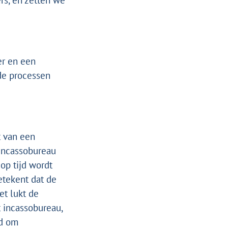
rs, en zetten we
er en een
nde processen
t van een
 incassobureau
op tijd wordt
etekent dat de
et lukt de
t incassobureau,
gd om