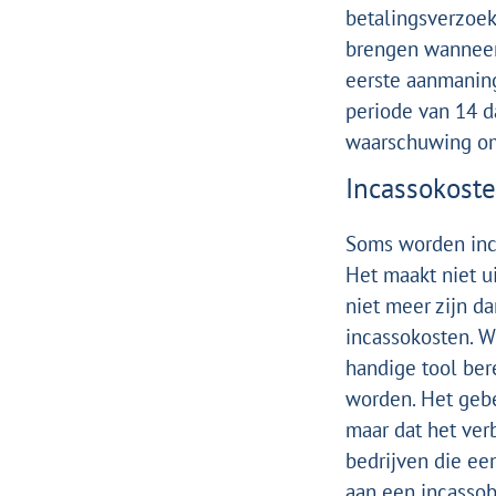
betalingsverzoek
brengen wanneer 
eerste aanmani
periode van 14 d
waarschuwing om 
Incassokost
Soms worden inc
Het maakt niet u
niet meer zijn d
incassokosten
.
W
handige tool
bere
worden.
Het gebe
maar dat het verb
bedrijven die ee
aan een incassob