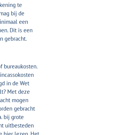
kening te
mag bij de
inimaal een
en. Dit is een
n gebracht.
f bureaukosten.
 incassokosten
gd in de
Wet
lt? Met
deze
bracht mogen
orden gebracht
. bij grote
nt uitbesteden
je
hier lezen
.
Het