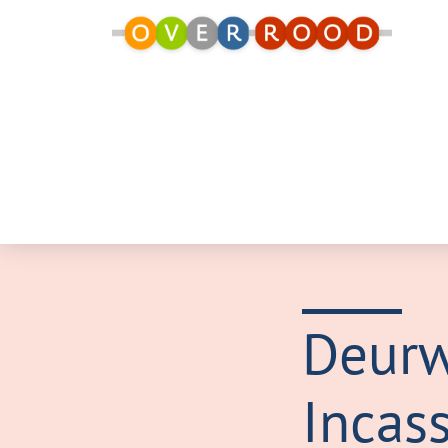
Deurw
Incas