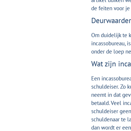
artikel duiken w
de feiten voor je
Deurwaarders
Om duidelijk te 
incassobureau, i
onder de loep n
Wat zijn inc
Een incassoburea
schuldeiser. Zo 
neemt in dat gev
betaald. Veel in
schuldeiser geen
schuldenaar te l
dan wordt er een