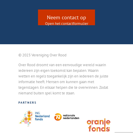
Neem contact op
Open het contactformulier
© 2023 Vereniging Over Rood
Over Rood droomt van een eenvoudige wereld waarin
iedereen zijn eigen toekomst kan bepalen. Waarin
wetten en regels toegankelijk zijn en iedereen de juiste
informatie heeft. Mensen om kunnen gaan met
tegenslagen. En elkaar helpen die te overwinnen. Zodat
niemand buiten spel komt te staan.
PARTNERS