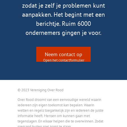
zodat je zelf je problemen kunt
aanpakken. Het begint met een
berichtje. Ruim 6000
ondernemers gingen je voor.
Neem contact op
Open het contactformulier
© 2023 Vereniging Over Rood
Over Rood droomt van een eenvoudige wereld waarin
iedereen zijn eigen toekomst kan bepalen. Waarin
wetten en regels toegankelijk zijn en iedereen de juiste
informatie heeft. Mensen om kunnen gaan met
tegenslagen. En elkaar helpen die te overwinnen. Zodat
niemand buiten spel komt te staan.